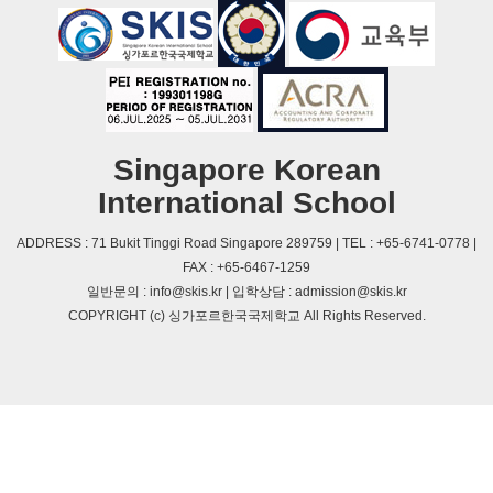
Singapore Korean
International School
ADDRESS : 71 Bukit Tinggi Road Singapore 289759 | TEL : +65-6741-0778 |
FAX : +65-6467-1259
일반문의 : info@skis.kr | 입학상담 : admission@skis.kr
COPYRIGHT (c) 싱가포르한국국제학교 All Rights Reserved.