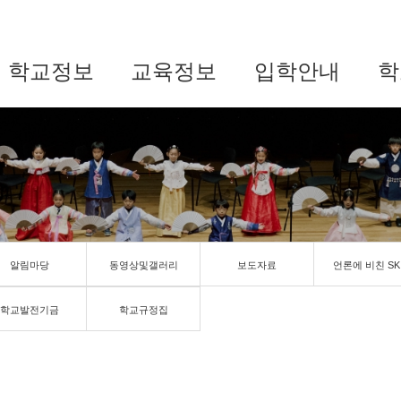
학교정보
교육정보
입학안내
학
알림마당
동영상및갤러리
보도자료
언론에 비친 SK
학교발전기금
학교규정집