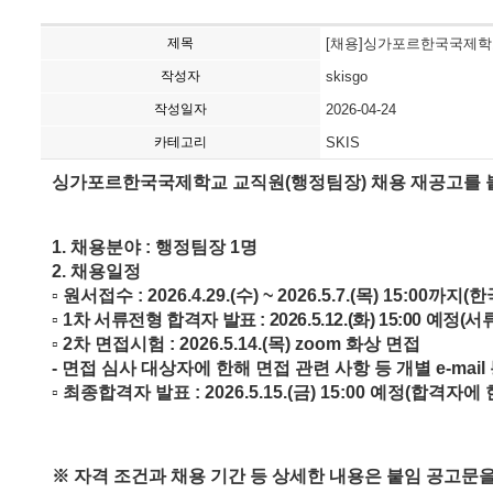
제목
[채용]싱가포르한국국제학
작성자
skisgo
작성일자
2026-04-24
카테고리
SKIS
싱가포르한국국제학교 교직원
(
행정팀장
)
채용 재공고를 
1.
채용분야
:
행정팀장
1
명
2.
채용일정
▫
원서접수
: 2026.4.29.(
수
) ~ 2026.5.7.(
목
) 15:00
까지
(
한
▫
1
차 서류전형 합격자 발표
: 2026.5.12.(
화
) 15:00
예정
(
서
▫
2
차 면접시험
: 2026.5.14.(
목
) zoom
화상 면접
-
면접 심사 대상자에 한해 면접 관련 사항 등 개별
e-mail
▫
최종합격자 발표
: 2026.5.15.(
금
) 15:00
예정
(
합격자에 
※
자격 조건과 채용 기간 등 상세한 내용은 붙임 공고문