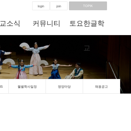
TOPIK
login
join
교소식
커뮤니티
토요한글학
교
IS
월별학사일정
영양마당
채용공고