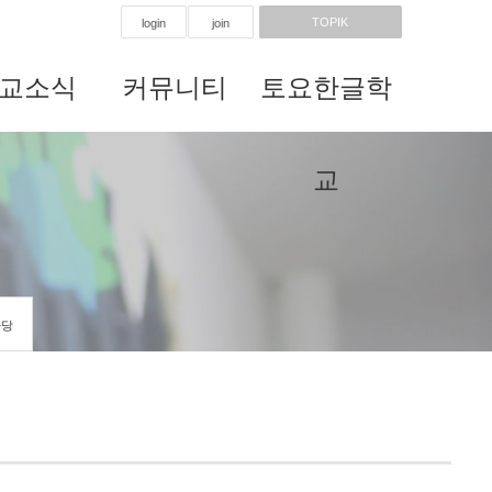
TOPIK
login
join
교소식
커뮤니티
토요한글학
교
마당