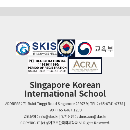
Singapore Korean
International School
ADDRESS : 71 Bukit Tinggi Road Singapore 289759 | TEL : +65-6741-0778 |
FAX : +65-6467-1259
일반문의 : info@skis.kr | 입학상담 : admission@skis.kr
COPYRIGHT (c) 싱가포르한국국제학교 All Rights Reserved.