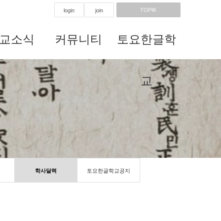
TOPIK
login
join
교소식
커뮤니티
토요한글학
교
학사달력
토요한글학교공지