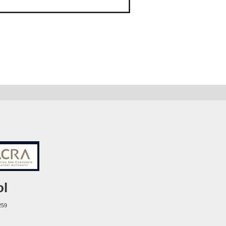
ol
259