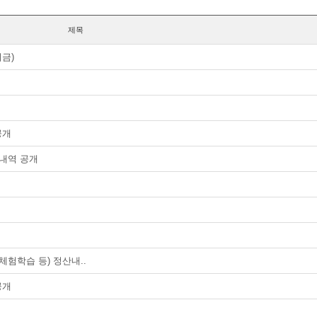
제목
금)
공개
산내역 공개
체험학습 등) 정산내..
공개