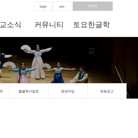
TOPIK
login
join
교소식
커뮤니티
토요한글학
교
IS
월별학사일정
영양마당
채용공고