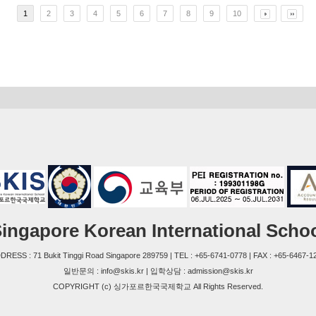
1
2
3
4
5
6
7
8
9
10
ingapore Korean International Scho
DRESS : 71 Bukit Tinggi Road Singapore 289759 | TEL : +65-6741-0778 | FAX : +65-6467-1
일반문의 : info@skis.kr | 입학상담 : admission@skis.kr
COPYRIGHT (c) 싱가포르한국국제학교 All Rights Reserved.