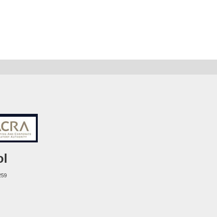
ol
259