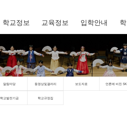
학교정보
교육정보
입학안내
학
알림마당
동영상및갤러리
보도자료
언론에 비친 SK
학교발전기금
학교규정집