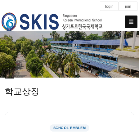
login
join
학교상징
SCHOOL EMBLEM