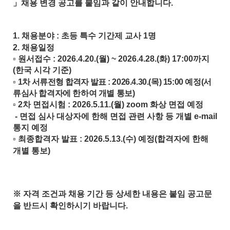
」
채용 변경 공고를 붙임과 같이 안내합니다
.
1.
채용분야
:
초등 특수 기간제 교사
1
명
2.
채용일정
▫
원서접수
: 2026.4.20.(
월
) ~ 2026.4.28.(
화
) 17:00
까지
(
한국 시각 기준
)
▫
1
차 서류전형 합격자 발표
: 2026.4.30.(
목
) 15:00
예정
(
서
류심사 합격자에 한하여 개별 통보
)
▫
2
차 면접시험
: 2026.5.11.(
월
) zoom
화상 면접 예정
-
면접 심사 대상자에 한해 면접 관련 사항 등 개별
e-mail
통지 예정
▫
최종합격자 발표
: 2026.5.13.(
수
)
예정
(
합격자에 한해
개별 통보
)
※
자격 조건과 채용 기간 등 상세한 내용은 붙임 공고문
을 반드시 확인하시기 바랍니다
.