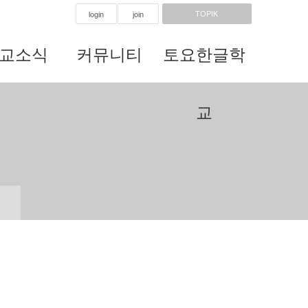
TOPIK
login
join
교소식
커뮤니티
토요한글학
교