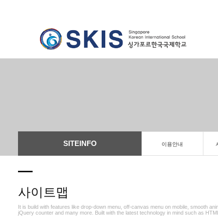
SITEINFO
이용안내
사이트맵
It is build with features like drop-down menu, off-canvas menu on mobile, smooth ani
jQuery counter and many more. Built with the latest technology in mind such as HT