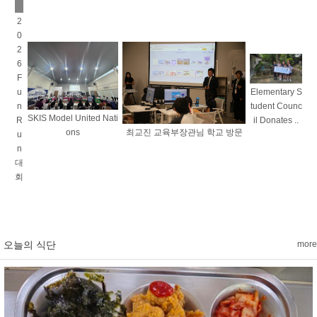
2
0
2
6
F
u
Elementary S
n
tudent Counc
SKIS Model United Nati
R
il Donates ..
ons
최교진 교육부장관님 학교 방문
u
n
대
회
오늘의 식단
more