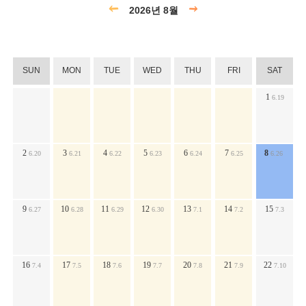
2026년 8월
SUN
MON
TUE
WED
THU
FRI
SAT
1
6.19
2
3
4
5
6
7
8
6.20
6.21
6.22
6.23
6.24
6.25
6.26
9
10
11
12
13
14
15
6.27
6.28
6.29
6.30
7.1
7.2
7.3
16
17
18
19
20
21
22
7.4
7.5
7.6
7.7
7.8
7.9
7.10