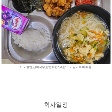
7.17:쌀밥,잔치국수,팝콘치킨&케찹,조미김가루,배추김..
학사일정