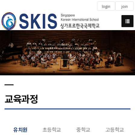
login
join
교육과정
유치원
초등학교
중학교
고등학교