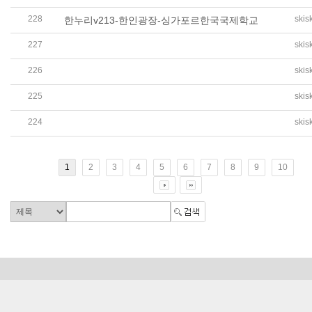
228
skis
한누리v213-한인광장-싱가포르한국국제학교
227
skis
월드코리안 - 싱가포르 한인 6천 명, 한국 월드컵 축구대
226
skis
위키트리 - 울보 손흥민 울릴 준비…뭔가 심상치 않은 싱가
225
skis
연합뉴스 - 5만석 매진에 암표까지…'韓과 홈경기' 싱가포르
224
skis
한국촌 - 싱가포르한국국제학교 초등부, 싱가포르 수학 국
1
2
3
4
5
6
7
8
9
10