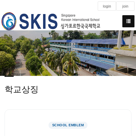
login
join
학교상징
SCHOOL EMBLEM