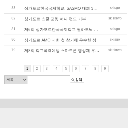
83
싱가포르한국국제학교, SASMO 대회 3년 연속 우수 성과 거둬
skisgo
82
skiskrwp
싱가포르 스쿨 포켓 머니 펀드 기부
81
제6회 싱가포르한국국제학교 필하모닉 오케스트라 정기연주회 성료
skisgo
80
싱가포르 AMO 대회 첫 참가해 우수한 성과 거둬
skisgo
79
제8회 학교폭력예방 스마트폰 영상제 우수상 수상
skiskrwp
1
2
3
4
5
6
7
8
9