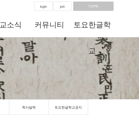
TOPIK
login
join
교소식
커뮤니티
토요한글학
교
학사달력
토요한글학교공지