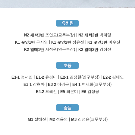
조인교(교무부장) |
박계령
N2 새싹1반
N2 새싹2반
구자영 |
정유선 |
이수진
K1 꽃잎1반
K1 꽃잎2반
K1 꽃잎3반
서정원(연구부장) |
김정선
K2 열매1반
K2 열매2반
정서연 |
유경미 |
김정현(연구부장) |
김태연
E1-1
E1-2
E2-1
E2-2
강현아 |
이경은 |
백서화(교무부장)
E3-1
E3-2
E4-1
오혜선 |
최은미 |
김정웅
E4-2
E5
E6
설혜진 |
정윤영 |
김정은(교무부장)
M1
M2
M3