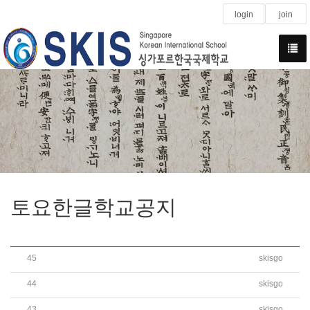
login
join
토요한글학교공지
45
skisgo
[가정통신문] 안전한 학사 유지를 위한 ‘토요한..
44
skisgo
2022학년도 2학기 토요한글학교 신입생 추가 모..
43
skisgo