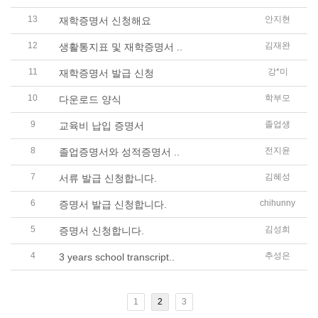
13
안지현
재학증명서 신청해요
12
김재완
생활통지표 및 재학증명서 ..
11
강*미
재학증명서 발급 신청
10
학부모
다운로드 양식
9
졸업생
교육비 납입 증명서
8
전지윤
졸업증명서와 성적증명서 ..
7
김혜성
서류 발급 신청합니다.
6
chihunny
증명서 발급 신청합니다.
5
김성희
증명서 신청합니다.
4
추성은
3 years school transcript..
1
2
3