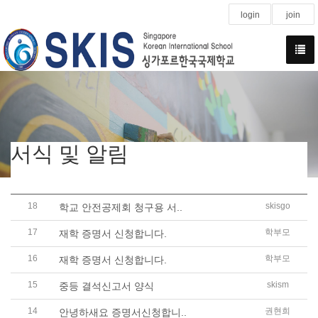
login
join
서식 및 알림
18
skisgo
학교 안전공제회 청구용 서..
17
학부모
재학 증명서 신청합니다.
16
학부모
재학 증명서 신청합니다.
15
skism
중등 결석신고서 양식
14
권현희
안녕하새요 증명서신청합니..