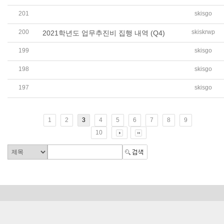
201
skisgo
2021학년도 세입세출 결산서 공개(학교회계, 법인회계)
200
skiskrwp
2021학년도 업무추진비 집행 내역 (Q4)
199
skisgo
2021학년도 싱가포르한국국제학교 발전기금 결산 보고서
198
skisgo
2021년 기부금 및 활용실적(학교발전기금) 공개
197
skisgo
2021학년도 2학기 및 겨울방학중 수익자부담경비(CCA) 
1
2
3
4
5
6
7
8
9
10