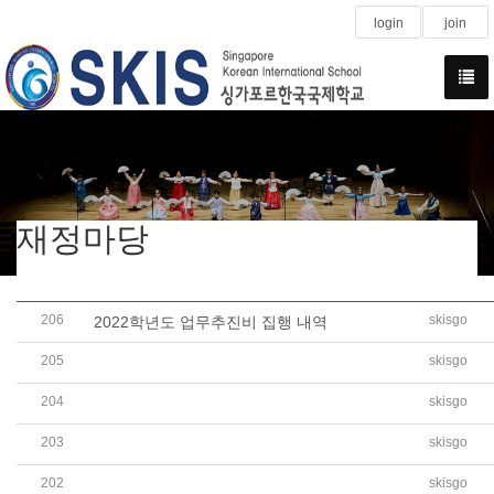
login
join
재정마당
206
skisgo
2022학년도 업무추진비 집행 내역
205
skisgo
2022학년도 2학기 수익자 부담경비 정산내역 공개
204
skisgo
2023학년도 예산서(학교회계, 법인회계) 공개
203
skisgo
2022학년도 유치원 1학기 돌봄 CCA 정산 내역 공개
202
skisgo
2022학년도 1학기 수익자부담경비(AP EXAM) 정산 내역 