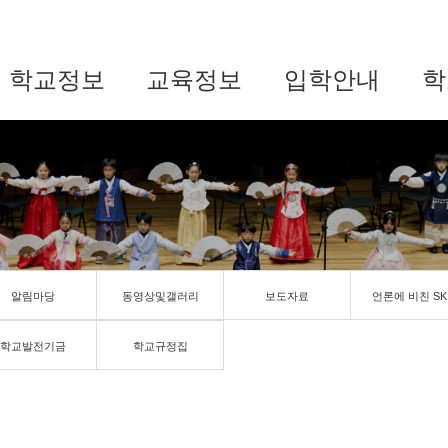
학교정보
교육정보
입학안내
학
알림마당
동영상및갤러리
보도자료
언론에 비친 SK
학교발전기금
학교규정집