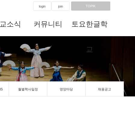
TOPIK
login
join
교소식
커뮤니티
토요한글학
교
IS
월별학사일정
영양마당
채용공고