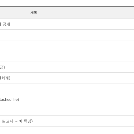
제목
서 공개
금)
인회계)
ached file)
지필고사 대비 특강)