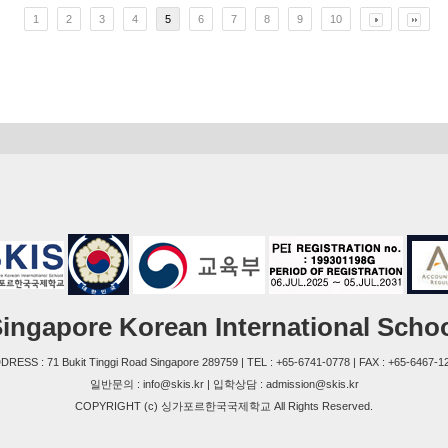
1
2
3
4
5
6
7
8
9
10
ingapore Korean International Scho
DRESS : 71 Bukit Tinggi Road Singapore 289759 | TEL : +65-6741-0778 | FAX : +65-6467-1
일반문의 : info@skis.kr | 입학상담 : admission@skis.kr
COPYRIGHT (c) 싱가포르한국국제학교 All Rights Reserved.