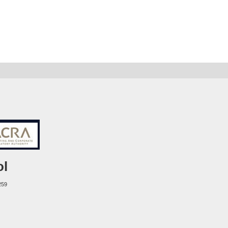
ol
259