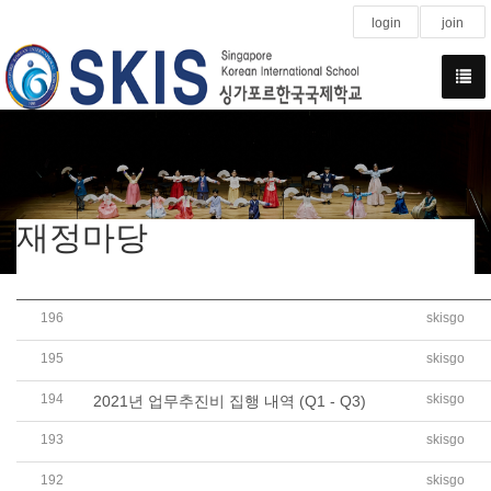
login
join
재정마당
196
skisgo
2021학년도 제1차 추가경정예산 공개(학교회계,법인회계)
195
skisgo
2022학년도 예산서(학교회계, 법인회계,학교발전기금) 공
194
skisgo
2021년 업무추진비 집행 내역 (Q1 - Q3)
193
skisgo
2021학년도 1학기 및 여름방학중 수익자부담경비(CCA) 
192
skisgo
2020학년도 세입세출 결산서 공개(학교회계, 법인회계)