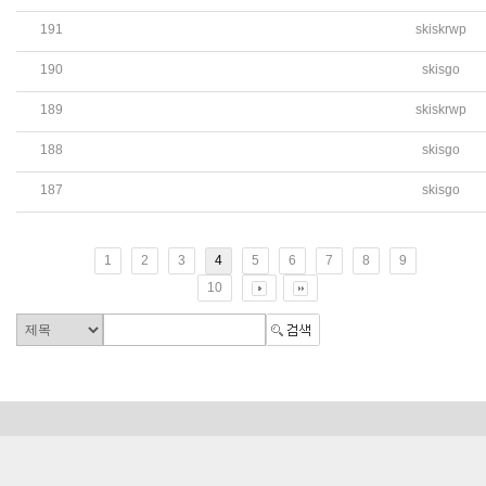
191
skiskrwp
2021 Construction Tender Renotice (교사 증축 공사 입
190
skisgo
2021 Construction Tender Notice (2021 교사 증축 공사
189
skiskrwp
Construction Tender Renotice (교사 증축 공사 입찰 재공
188
skisgo
2020년 기부금 및 활용실적 공개 (학교발전기금)
187
skisgo
2021학년도 학교발전기금 운영 변경 계획 공개
1
2
3
4
5
6
7
8
9
10