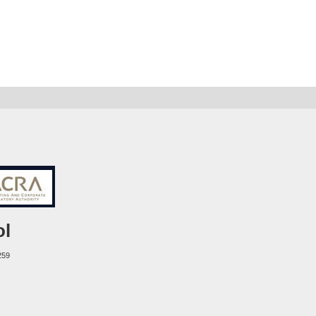
ol
259