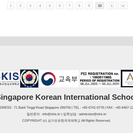
1
2
3
4
5
6
7
8
9
10
ingapore Korean International Scho
DRESS : 71 Bukit Tinggi Road Singapore 289759 | TEL : +65-6741-0778 | FAX : +65-6467-1
일반문의 : info@skis.kr | 입학상담 : admission@skis.kr
COPYRIGHT (c) 싱가포르한국국제학교 All Rights Reserved.