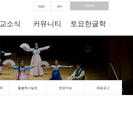
TOPIK
login
join
교소식
커뮤니티
토요한글학
교
IS
월별학사일정
영양마당
채용공고