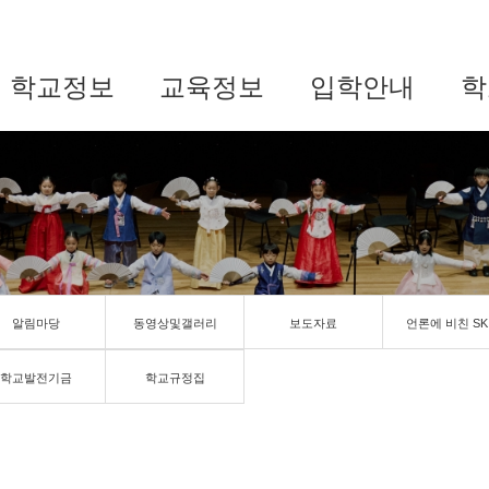
학교정보
교육정보
입학안내
학
알림마당
동영상및갤러리
보도자료
언론에 비친 SK
학교발전기금
학교규정집