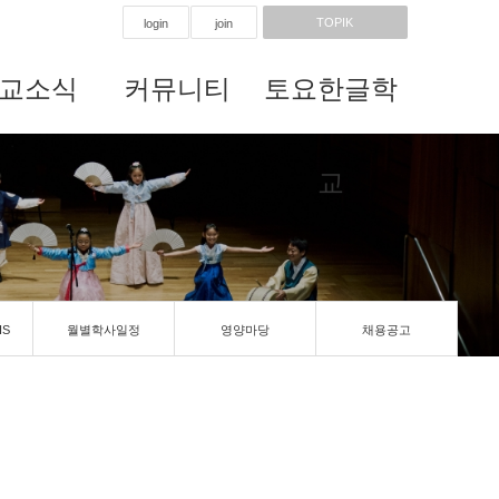
TOPIK
login
join
교소식
커뮤니티
토요한글학
교
IS
월별학사일정
영양마당
채용공고