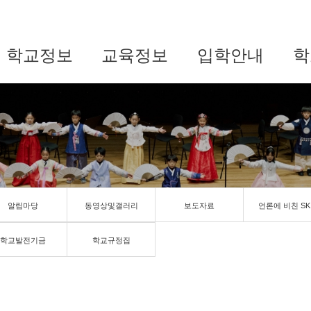
학교정보
교육정보
입학안내
학
알림마당
동영상및갤러리
보도자료
언론에 비친 SK
학교발전기금
학교규정집