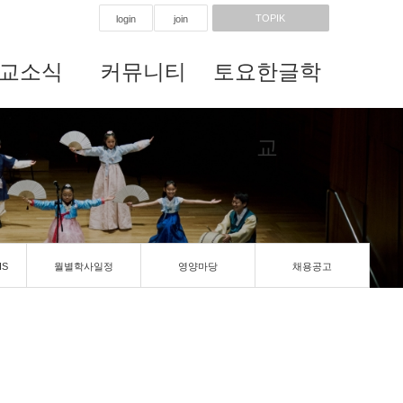
TOPIK
login
join
교소식
커뮤니티
토요한글학
교
IS
월별학사일정
영양마당
채용공고