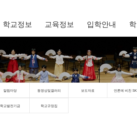
학교정보
교육정보
입학안내
학
알림마당
동영상및갤러리
보도자료
언론에 비친 SK
학교발전기금
학교규정집