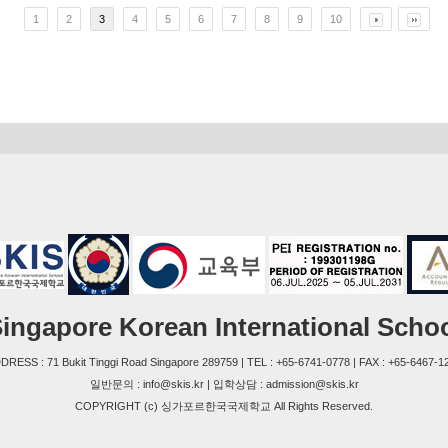
1
2
3
4
5
6
7
8
9
10
ingapore Korean International Scho
DRESS : 71 Bukit Tinggi Road Singapore 289759 | TEL : +65-6741-0778 | FAX : +65-6467-1
일반문의 : info@skis.kr | 입학상담 : admission@skis.kr
COPYRIGHT (c) 싱가포르한국국제학교 All Rights Reserved.