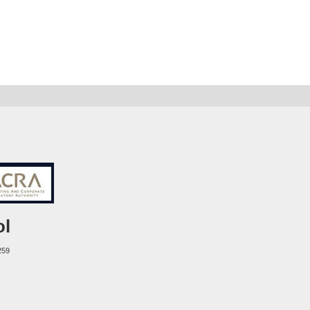
ol
259