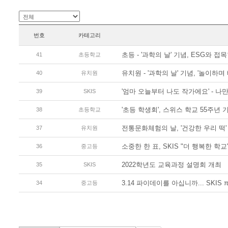
번호
카테고리
초등 - '과학의 날' 기념, ESG와 접
41
초등학교
유치원 - '과학의 날' 기념, '놀이하며 
40
유치원
'엄마 오늘부터 나도 작가에요' - 나
39
SKIS
'초등 학생회', 스위스 학교 55주년 기
38
초등학교
전통문화체험의 날, '건강한 우리 떡
37
유치원
소중한 한 표, SKIS "더 행복한 학
36
중고등
2022학년도 교육과정 설명회 개최
35
SKIS
3.14 파이데이를 아십니까... SKIS π
34
중고등