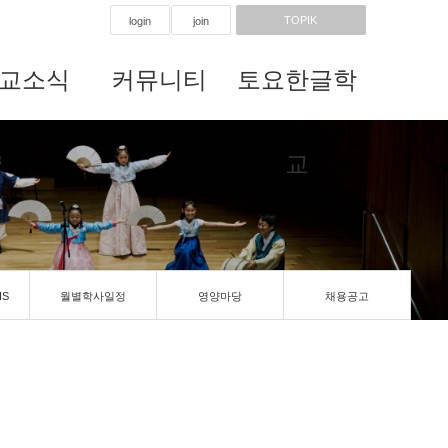
TOPIK
login
join
교소식
커뮤니티
토요한글학
교
IS
월별학사일정
영양마당
채용공고