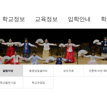
학교정보
교육정보
입학안내
학
알림마당
동영상및갤러리
보도자료
언론에 비친 SK
학교발전기금
학교규정집