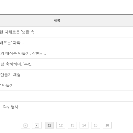
제목
목한 다채로운 '생활 속..
배우는' 과학 ..
만의 매직북 만들기, 삼행시..
념 축하하며, '부킷..
' 만들기 체험
교" 만들기
- Day 행사
11
12
13
14
15
16