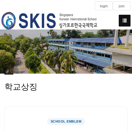
login
join
학교상징
SCHOOL EMBLEM