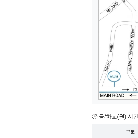
🕒 등/하교(원) 시
구분