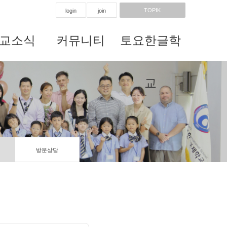
TOPIK
login
join
교소식
커뮤니티
토요한글학
교
방문상담