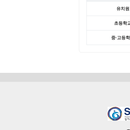
유치원
초등학
중·고등