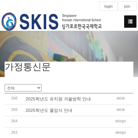
login
join
가정통신문
266
skisk
2025학년도 유치원 겨울방학 안내
265
skisk
2025학년도 졸업식 안내
264
skisgo
2025학년도 2학기 겨울방학 유,초,중,고 CCA 급식비 납부
263
skisgo
2025학년도 저소득층 학생 학비 국고 지원금 신청 안내