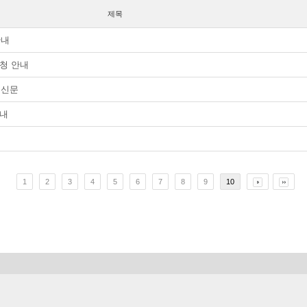
제목
안내
신청 안내
통신문
안내
내
1
2
3
4
5
6
7
8
9
10