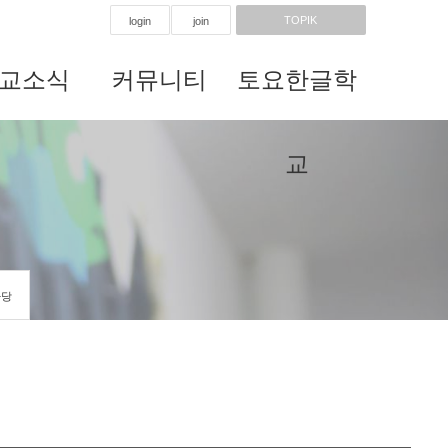
TOPIK
login
join
교소식
커뮤니티
토요한글학
교
마당