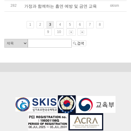
282
skism
가정과 함께하는 흡연 예방 및 금연 교육
1
2
3
4
5
6
7
8
9
10