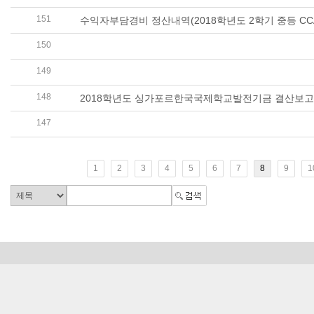
151
수익자부담경비 정산내역(2018학년도 2학기 중등 CC
150
2018학년도 결산보고서(BALANCE SHEET, STATEMEN
149
2019학년도 싱가포르한국국제학교 중학교·고등학교 해
148
2018학년도 싱가포르한국국제학교발전기금 결산보
147
REANNOUNCEMENT OF THE BIDDING CONTRACT
1
2
3
4
5
6
7
8
9
1