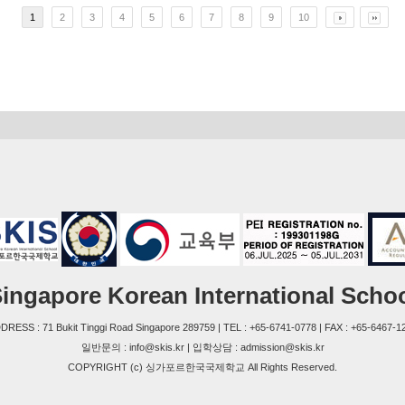
1
2
3
4
5
6
7
8
9
10
ingapore Korean International Scho
DRESS : 71 Bukit Tinggi Road Singapore 289759 | TEL : +65-6741-0778 | FAX : +65-6467-1
일반문의 : info@skis.kr | 입학상담 : admission@skis.kr
COPYRIGHT (c) 싱가포르한국국제학교 All Rights Reserved.