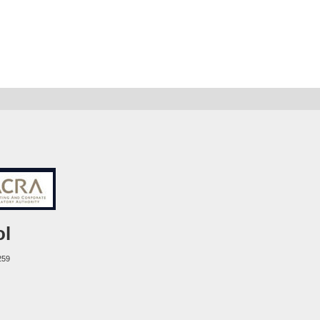
ol
259