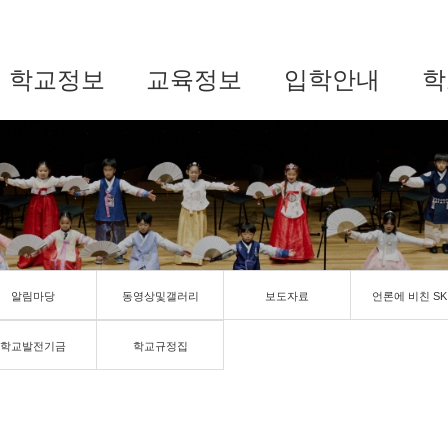
학교정보
교육정보
입학안내
학
알림마당
동영상및갤러리
보도자료
언론에 비친 SK
학교발전기금
학교규정집