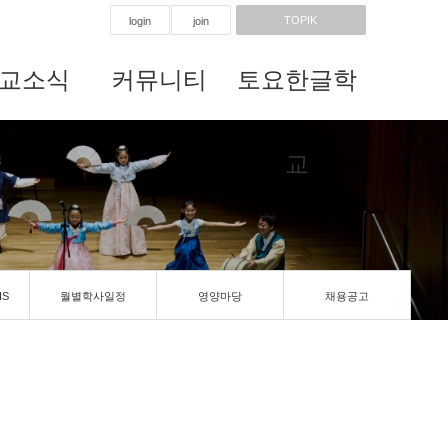
TOPIK
login
join
교소식
커뮤니티
토요한글학
교
IS
월별학사일정
영양마당
채용공고