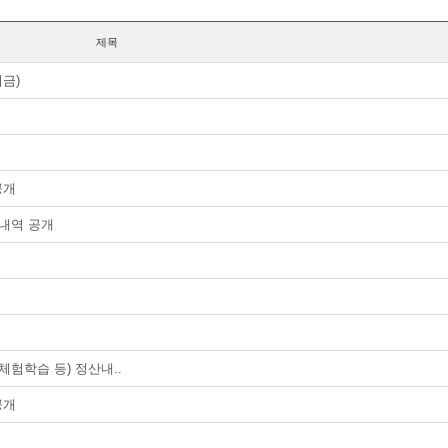
제목
금)
공개
산내역 공개
체험학습 등) 정산내..
공개