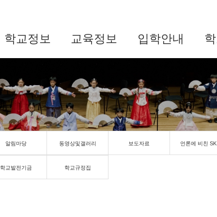
학교정보
교육정보
입학안내
학
알림마당
동영상및갤러리
보도자료
언론에 비친 SK
학교발전기금
학교규정집