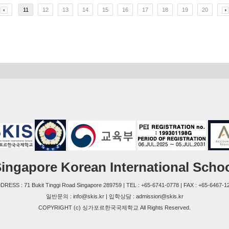
11
12
13
14
15
16
17
18
19
20
ingapore Korean International Scho
DRESS : 71 Bukit Tinggi Road Singapore 289759 | TEL : +65-6741-0778 | FAX : +65-6467-1
일반문의 : info@skis.kr | 입학상담 : admission@skis.kr
COPYRIGHT (c) 싱가포르한국국제학교 All Rights Reserved.