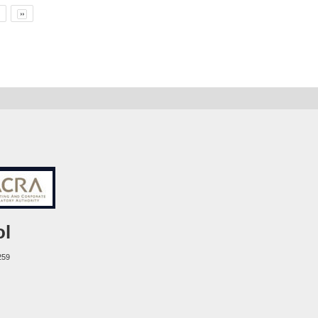
ol
259