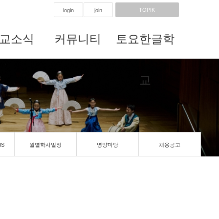
TOPIK
login
join
교소식
커뮤니티
토요한글학
교
IS
월별학사일정
영양마당
채용공고