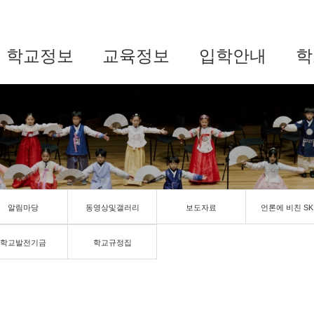
학교정보
교육정보
입학안내
학
알림마당
동영상및갤러리
보도자료
언론에 비친 SK
학교발전기금
학교규정집