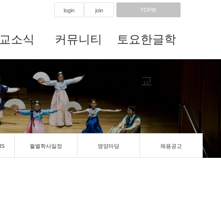
TOPIK
login
join
교소식
커뮤니티
토요한글학
교
IS
월별학사일정
영양마당
채용공고