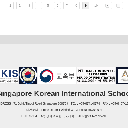
1
2
3
4
5
6
7
8
9
10
ingapore Korean International Scho
DRESS : 71 Bukit Tinggi Road Singapore 289759 | TEL : +65-6741-0778 | FAX : +65-6467-1
일반문의 : info@skis.kr | 입학상담 : admission@skis.kr
COPYRIGHT (c) 싱가포르한국국제학교 All Rights Reserved.