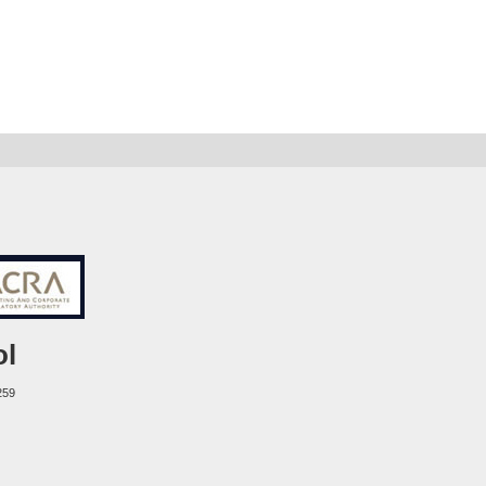
ol
259