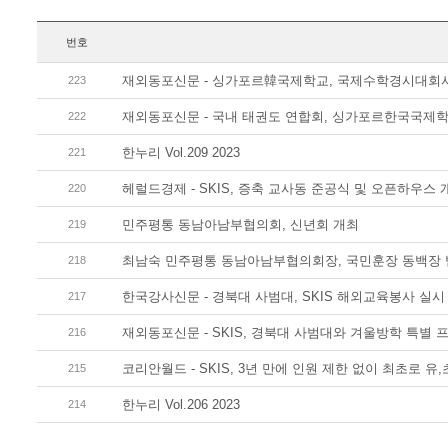
번호
재외동포신문 - 싱가포르韓국제학교, 국제수학경시대회서
223
재외동포신문 - 국내 태권도 연합회, 싱가포르한국국제학
222
한누리 Vol.209 2023
221
헤럴드경제 - SKIS, 증축 교사동 준공식 및 오픈하우스 
220
민주평통 동남아남부협의회, 신년회 개최
219
최남숙 민주평통 동남아남부협의회장, 국민훈장 동백장
218
한국강사신문 - 경북대 사범대, SKIS 해외교육봉사 실시
217
재외동포신문 - SKIS, 경북대 사범대와 겨울방학 특별
216
코리안월드 - SKIS, 3년 만에 인원 제한 없이 최초로 유,
215
한누리 Vol.206 2023
214