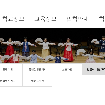
학교정보
교육정보
입학안내
학
알림마당
동영상및갤러리
보도자료
언론에 비친 SK
학교발전기금
학교규정집