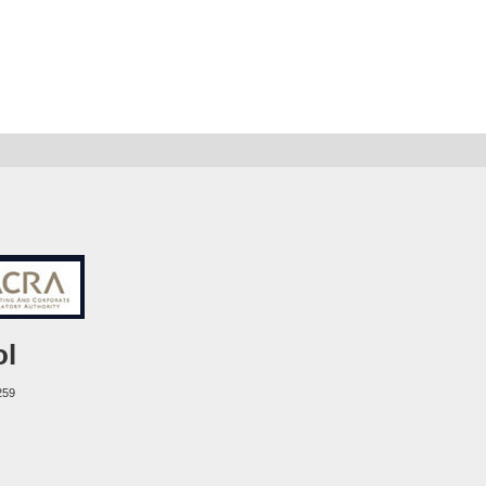
ol
259