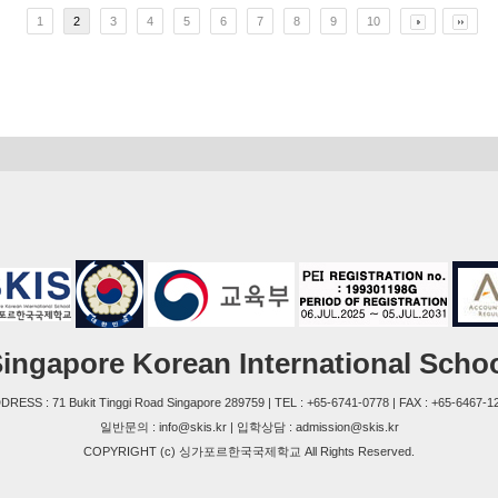
1
2
3
4
5
6
7
8
9
10
ingapore Korean International Scho
DRESS : 71 Bukit Tinggi Road Singapore 289759 | TEL : +65-6741-0778 | FAX : +65-6467-1
일반문의 : info@skis.kr | 입학상담 : admission@skis.kr
COPYRIGHT (c) 싱가포르한국국제학교 All Rights Reserved.