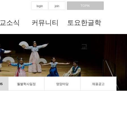
TOPIK
login
join
교소식
커뮤니티
토요한글학
교
IS
월별학사일정
영양마당
채용공고