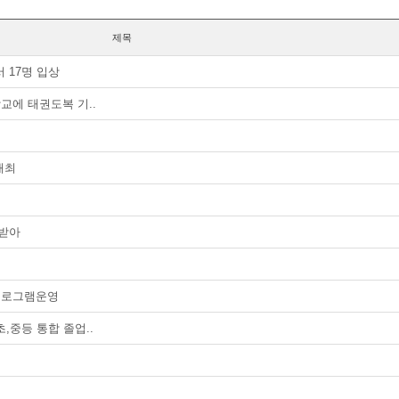
제목
 17명 입상
교에 태권도복 기..
개최
 받아
 프로그램운영
초,중등 통합 졸업..