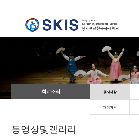
학교소식
공지사항
재정마당
동영상및갤러리