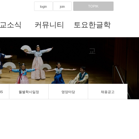
TOPIK
login
join
교소식
커뮤니티
토요한글학
교
IS
월별학사일정
영양마당
채용공고