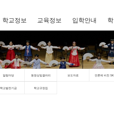
학교정보
교육정보
입학안내
학
알림마당
동영상및갤러리
보도자료
언론에 비친 SK
학교발전기금
학교규정집