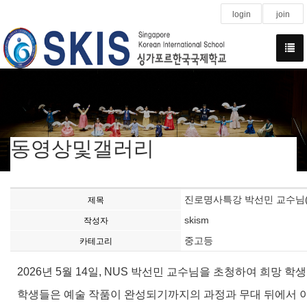
login
join
동영상및갤러리
진로명사특강 박선민 교수님(
제목
skism
작성자
중고등
카테고리
2026년 5월 14일, NUS 박선민 교수님을 초청하여 희망 
학생들은 예술 작품이 완성되기까지의 과정과 무대 뒤에서 이