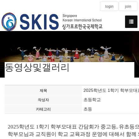
login
join
동영상및갤러리
2025학년도 1학기 학부모대
제목
초등학교
작성자
초등
카테고리
2025
학년도
1
학기 학부모대표 간담회가 중고등
,
유초등으
학부모님과 교직원이 학교 교육과정 운영에 대해서 함께