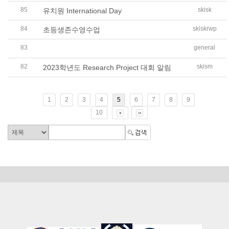
85
skisk
유치원 International Day
84
skiskrwp
초등생존수영수업
83
general
학교법인 싱가포르한국국제학교 제11대 정건진 이사장 취
82
skism
2023학년도 Research Project 대회 알림
1
2
3
4
5
6
7
8
9
10