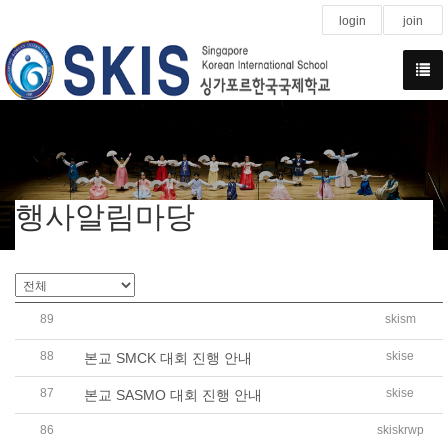
login
join
행사알림마당
89
skism
제28회 세계한국어웅변대회 싱가포르 지역예선 교내대회 
88
skise
본교 SMCK 대회 진행 안내
87
skise
본교 SASMO 대회 진행 안내
86
skiskrwp
2023학년도 초등 전교어린이회 ‘한글날’ 기념 주간 활동 실