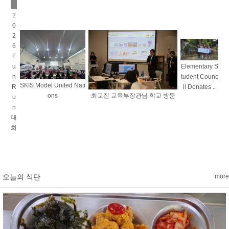
2
0
2
6
F
u
Elementary S
n
tudent Counc
SKIS Model United Nati
R
il Donates ..
ons
최교진 교육부장관님 학교 방문
u
n
대
회
오늘의 식단
more