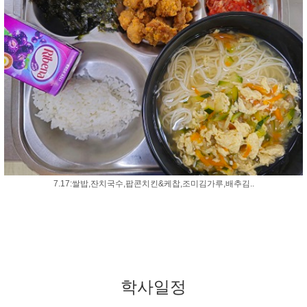
7.17:쌀밥,잔치국수,팝콘치킨&케찹,조미김가루,배추김..
학사일정