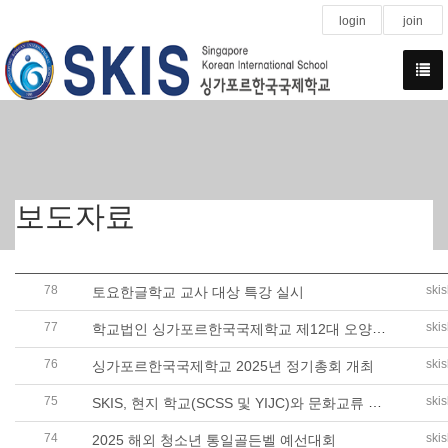
login
join
보도자료
78
ski
토요한글학교 교사 대상 특강 실시
77
학교법인 싱가포르한국국제학교 제12대 오양택 이사장 취임
ski
76
ski
싱가포르한국국제학교 2025년 정기총회 개최
75
SKIS, 현지 학교(SCSS 및 YIJC)와 문화교류 확대 - 한_싱 수교 50주년 기념..
ski
74
ski
2025 해외 청소년 통일골든벨 예선대회