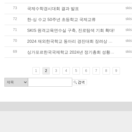
73
ski
국제수학경시대회 결과 발표
72
ski
한-싱 수교 50주년 초등학교 국제교류
71
ski
SKIS 원격교육연수실 구축, 진로탐색 기회 확대!
70
2024 재외한국학교 동아리 경진대회 장려상 수상
ski
69
싱가포르한국국제학교 2024년 정기총회 성황리에 개최
ski
1
2
3
4
5
6
7
8
9