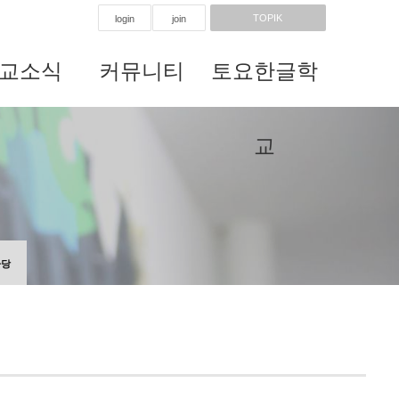
TOPIK
login
join
교소식
커뮤니티
토요한글학
교
마당