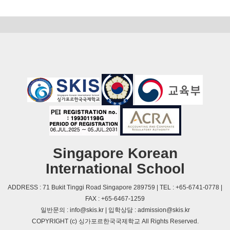
Singapore Korean
International School
ADDRESS : 71 Bukit Tinggi Road Singapore 289759 | TEL : +65-6741-0778 |
FAX : +65-6467-1259
일반문의 : info@skis.kr | 입학상담 : admission@skis.kr
COPYRIGHT (c) 싱가포르한국국제학교 All Rights Reserved.