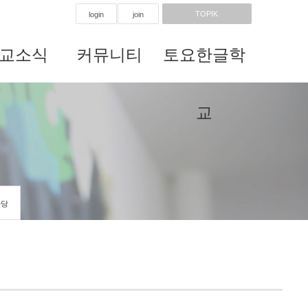
TOPIK
login
join
교소식
커뮤니티
토요한글학
교
마당