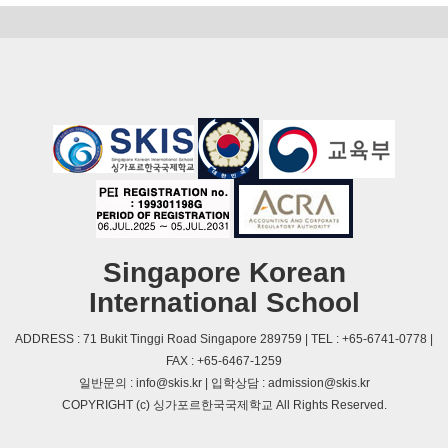
Singapore Korean
International School
ADDRESS : 71 Bukit Tinggi Road Singapore 289759 | TEL : +65-6741-0778 |
FAX : +65-6467-1259
일반문의 : info@skis.kr | 입학상담 : admission@skis.kr
COPYRIGHT (c) 싱가포르한국국제학교 All Rights Reserved.