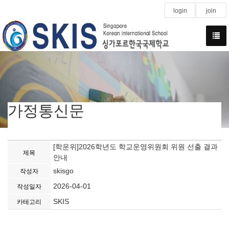
login
join
가정통신문
[학운위]2026학년도 학교운영위원회 위원 선출 결과
제목
안내
skisgo
작성자
2026-04-01
작성일자
SKIS
카테고리