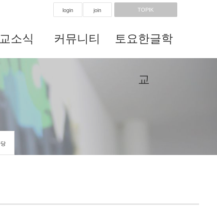
TOPIK
login
join
교소식
커뮤니티
토요한글학
교
마당