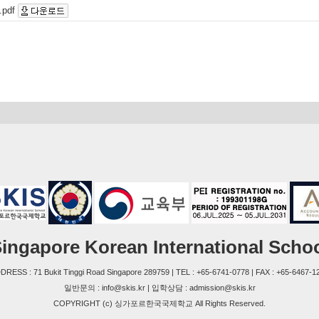
pdf
ingapore Korean International Scho
DRESS : 71 Bukit Tinggi Road Singapore 289759 | TEL : +65-6741-0778 | FAX : +65-6467-1
일반문의 : info@skis.kr | 입학상담 : admission@skis.kr
COPYRIGHT (c) 싱가포르한국국제학교 All Rights Reserved.