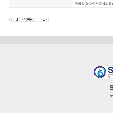
위임장(학교안전공제회용).
S
AD