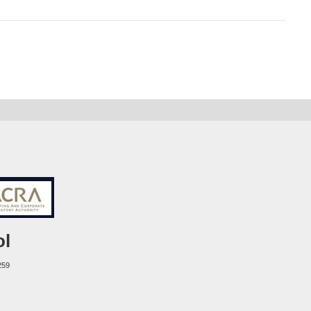
ol
259