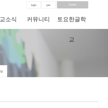
TOPIK
login
join
교소식
커뮤니티
토요한글학
교
마당