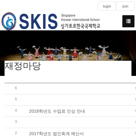
login
join
재정마당
6
수익자부담경비 정산내역(G3 FIELD TRIP, 2017.04.26, K
5
수익자부담경비 정산내역(G5 FIELD TRIP, 2017.04.13, ASI
4
2018학년도 수업료 인상 안내
3
2017학년도 싱가포르한국국제학교 중학교.고등학교 수
2
2017학년도 법인회계 예산서