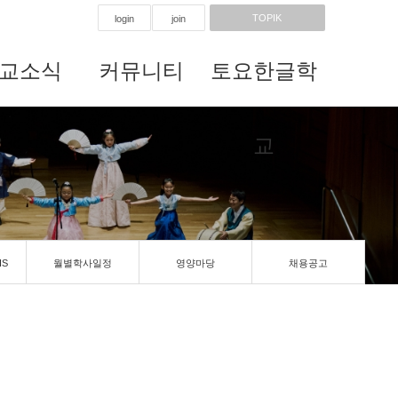
TOPIK
login
join
교소식
커뮤니티
토요한글학
교
IS
월별학사일정
영양마당
채용공고