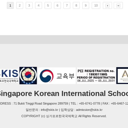
1
2
3
4
5
6
7
8
9
10
ingapore Korean International Scho
DRESS : 71 Bukit Tinggi Road Singapore 289759 | TEL : +65-6741-0778 | FAX : +65-6467-1
일반문의 : info@skis.kr | 입학상담 : admission@skis.kr
COPYRIGHT (c) 싱가포르한국국제학교 All Rights Reserved.