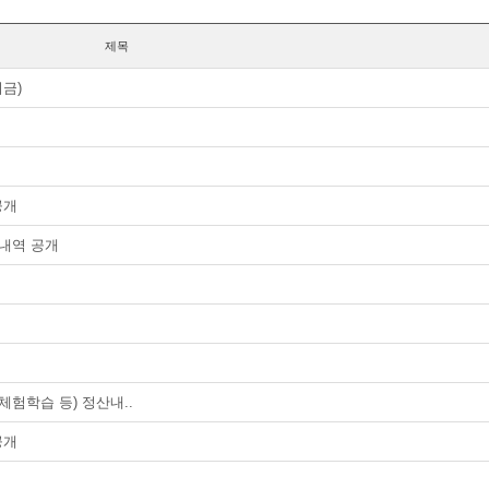
제목
금)
공개
산내역 공개
체험학습 등) 정산내..
공개