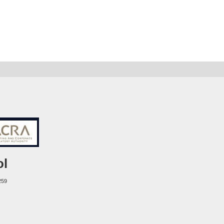
ol
259