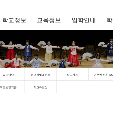
학교정보
교육정보
입학안내
학
알림마당
동영상및갤러리
보도자료
언론에 비친 SK
학교발전기금
학교규정집