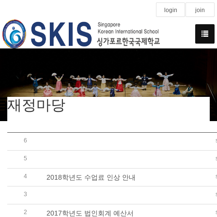
login
join
재정마당
6
수익자부담경비 정산내역(G3 FIELD TRIP, 2017.04.26, K
5
수익자부담경비 정산내역(G5 FIELD TRIP, 2017.04.13, ASI
4
2018학년도 수업료 인상 안내
3
2017학년도 싱가포르한국국제학교 중학교.고등학교 수
2
2017학년도 법인회계 예산서